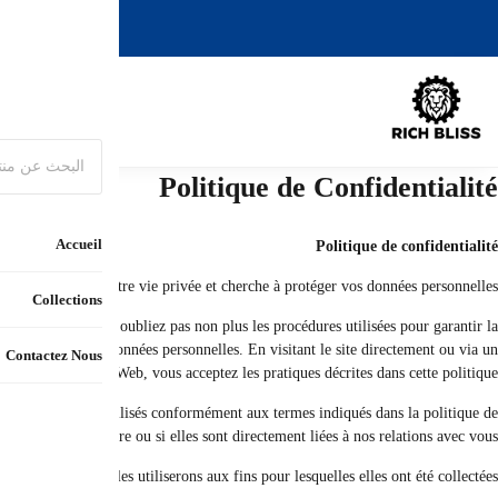
الشغف...
C
La politique de confidentialité explique comment nous collectons et utilison
confidentialité de vos informations. Enfin, cette politique détermine vos option
La protection de vos données est très importante pour nous. Par conséquent
c