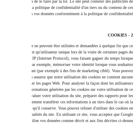
approbation préalable, sauf si cela est nécessaire aux fins stipulées dans la 
tiers ou des liens vers d'autres sites Web ou cadres d'autres sites. 
politiques appliquées dans d'autres sites, ainsi que nous 
L'acceptation des cookies n'est pas une condition préalable à la visite du site
soit sans l'activation des cookies. Les cookies sont de petits fichiers texte qui
site. Votre navigateur stocke ces fichiers sur le disque dur de votre ordinateur
vous êtes sur le site ou souhaitez le visiter. Nous utilisons des cookie
modifier votre panier sans avoir à ressaisir votre adresse e-mail) e
configurer votre navigateur pour qu'il n'accepte pas les cookies, mais cela l
information personnelle ou privée et est exempte de virus.Ce site Web utilise
utilisent le site, Google Analytics est basé sur des cookies, qui sont des fichie
site Web (y compris votre adresse IP) vers des serveurs aux États-Unis où elle
opérateurs du site Web sur son activité et fournir d'autres services liés à l'act
loi l'exige ou si un tiers traite les informations pour le compte de Googl
sélectionnant les paramètres appropriés sur votre navigateur, mais n'oublie